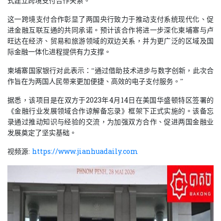
式建立跨境支付合作关系。
这一跨境支付合作彰显了两国央行致力于推动支付系统现代化、促
进金融互联互通的共同承诺。预计该合作将进一步深化柬埔寨与卢
旺达在经济、贸易和旅游领域的双边关系，并为更广泛的区域及国
际金融一体化进程提供有力支撑。
“
通过借助技术进步与数字创新，此次合
柬埔寨国家银行对此表示：
作旨在为两国人民带来更加便捷、高效的电子支付服务。
”
2023
年
4
月
14
日在美国华盛顿特区签署的
据悉，该项目是在双方于
《金融行业发展领域合作谅解备忘录》框架下正式实施的。该备忘
录通过推动知识与经验的交流，为加强双方合作、促进两国金融业
发展奠定了坚实基础。
https://www.jianhuadaily.com
视频源
: