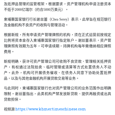
及抵押品管理的监管框架。根据要求，资产管理机构申请注册资本
不低于
2000
亿瑞尔（约合
5000
万美元）。
柬埔寨国家银行行长谢丝蕾（
Chea Serey
）表示，此举旨在规范银行
及金融机构不良资产的收购与管理活动。
根据新规，所有申请资产管理牌照的机构，须在正式运营前按规定
比例将资本金存入柬埔寨国家银行指定账户。谢丝蕾表示，资产管
理牌照有效期为五年，可申请续期，持牌机构每年需缴纳相应牌照
费用。
新规明确，获许可资产管理公司可收购不良贷款、管理相关抵押资
产，有权通过法院拍卖、临时管理或清算等方式处置债务人不动
产。此外，机构可开展债务催收、在债务人同意下协助处置抵押
品，以及与其他金融机构开展贷款交易等业务。
与此同时，柬埔寨国家银行也对资产管理公司的业务范围作出明确
限制。谢丝蕾指出，此类机构严禁发放新贷款、提供再融资或出具
贷款担保。
视频源
:
https://www.khmertimeschinese.com