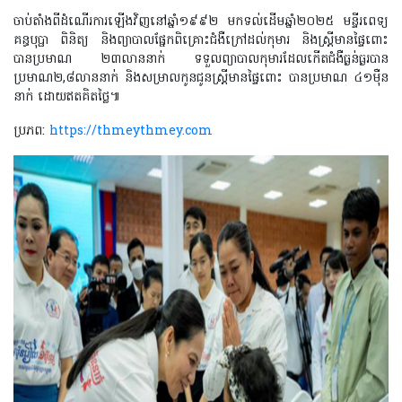
ចាប់តាំងពីដំណើរការឡើងវិញនៅឆ្នាំ១៩៩២ មកទល់ដើមឆ្នាំ២០២៥
មន្ទីរពេទ្យ
គន្ធបុប្ផា ពិនិត្យ និងព្យាបាលផ្នែកពិគ្រោះជំងឺក្រៅដល់កុមារ
និងស្រ្តីមានផ្ទៃពោះ
បានប្រមាណ ២៣
លាននាក់
ទទួលព្យាបាលកុមារដែលកើតជំងឺធ្ងន់ធ្ងរបាន
ប្រមាណ២
,
៨លាននាក់
និង
សម្រាលកូនជូនស្រ្តីមានផ្ទៃពោះ បានប្រមាណ ៤១ម៉ឺន
នាក់ ដោយឥតគិតថ្លៃ៕
ប្រភព:
https://thmeythmey.com