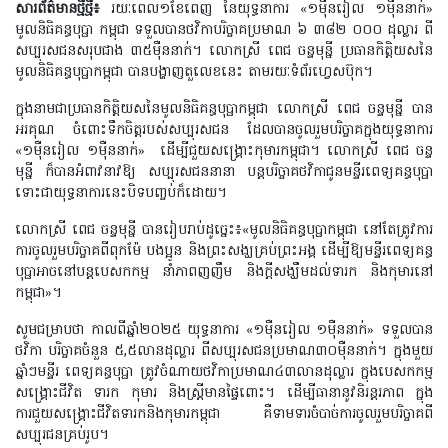
សារព័ត៌មានថ្មីថ្មី៖
រយៈពេល១ខែពេញ នៃយុទ្ធនាការ
១ម៉ឺនរៀល ១ម៉ឺននាក់
«
»
មូលនិធិគន្ធបុប្ផា កម្ពុជា ទទួលបានថវិកាបរិច្ចាគប្រមាណ ៦ ៣៨២ ០០០ ដុល្លារ
ពី
សប្បុរសជនសរុបជាង ៣៥ម៉ឺននាក់។ លោកស្រី ពេជ ចន្ទមុន្នី
ប្រធានកិត្តិយសនៃ
មូលនិធិគន្ធបុប្ផាកម្ពុជា បាន
បង្ហាញតួលេខនេះ
តាមរយៈទំព័រហ្វេសប៊ុក។
ក្នុងនាមជាប្រធានកិត្តិយសនៃមូលនិធិគន្ធបុប្ផាកម្ពុជា
លោកស្រី ពេជ ចន្ទមុន្នី បាន
អរគុណ ចំពោះទឹកចិត្តរបស់​​​​​​​​​​​​​​សប្បុរសជន
ដែលបានចូលរួមបរិច្ចាគក្នុងយុទ្ធនាការ​​​​​​​​​​​​​​​​​​​​​​​​​​​​​​​​
១ម៉ឺនរៀល ១ម៉ឺន
នាក់
ដើម្បីជួយសង្រ្គោះកុមារកម្ពុជា។ លោកស្រី ពេជ ចន្ទ
«
»
មុន្នី ក៏បានអំពាវនាវឱ្យ
សប្បុរស
ជននានា បន្តបរិច្ចាគថវិកាជូនមន្ទីរពេទ្យគន្ធបុប្ផា
ទោះជាយុទ្ធនាការនេះ
បិទបញ្ចប់ក៏ដោយ។
លោកស្រី ពេជ ចន្ទមុន្នី
បានរៀបរាប់ដូច្នេះ៖
មូលនិធិគន្ធបុប្ផាកម្ពុជា នៅតែត្រូវការ
«
ការចូល
រួមបរិច្ចាគពីពុកម៉ែ បងប្អូន និងព្រះសង្ឃគ្រប់ព្រះអង្គ
ដើម្បីឱ្យមន្ទីរពេទ្យគន្ធ
បុប្ផា
អាចនៅ
បន្តបេសកកម្ម នាំភាពញញឹម
និងក្ដីសង្ឃឹមដល់ទារក និងកុមារនៅ
កម្ពុជា
។
»
សូមជម្រាបថា កាលពីឆ្នាំ២០២៥ យុទ្ធនាការ
១ម៉ឺនរៀល
១ម៉ឺននាក់
ទទួលបាន
«
»
ថវិកា បរិច្ចាគ
ចំនួន ៥
,
៥លានដុល្លារ
ពីសប្បុរសជនប្រមាណ៣០ម៉ឺននាក់។ ក្នុងមួយ
ឆ្នាំៗមន្ទីរ ពេទ្យគន្ធបុប្ផា
ត្រូវចំណាយថវិកាប្រមាណ៤៣លានដុល្លារ ក្នុងបេសកកម្ម
សង្គ្រោះជីវិត ទារក កុមារ
និងស្រ្តីមានផ្ទៃពោះ។ ដើម្បីធានានូវនិរន្តរភាព
ក្នុង
ការជួយសង្គ្រោះជីវិតទារក
និងកុមារកម្ពុជា
គឺទាមទារចំបាច់ការចូលរួមបរិច្ចាគពី
សប្បុរជនគ្រប់រូប។