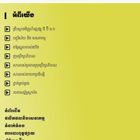
អំពីយើង
គ្រឹះស្ថានមីក្រូហិរញ្ញវត្ថុ ជី ប៊ី ម.ក
ចក្ខុវិស័យ និង បេសកកម្ម
តម្លៃស្នូលរបស់យើង
ក្រុមប្រឹក្សាភិបាល
សាររបស់ប្រធានក្រុមប្រឹក្សាភិបាល
សាររបស់នាយកប្រតិបត្តិ
ថ្នាក់គ្រប់គ្រង
រចនាសម្ព័ន្ធ​ស្ថាប័ន
ទំព័រដើម
ផលិតផលនិងសេវាកម្ម
ទំនាក់ទំនង
ការបោះពុម្ពផ្សាយ