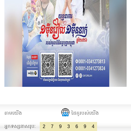
តាមយើង
ដៃគូរបស់យើង
អ្នកទស្សនាសរុប:
2
7
9
3
6
9
4