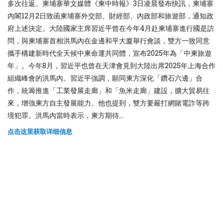
多次往返。柬埔寨華文媒體《柬中時報》3日凌晨發布快訊，柬埔寨
內閣12月2日致函柬埔寨外交部、財經部、內政部和旅遊部，通知政
府上述決定。大陸國家主席習近平曾在今年4月赴柬埔寨進行國是訪
問，與柬埔寨首相洪馬內在金邊和平大廈舉行會談，雙方一致同意
攜手構建新時代全天候中柬命運共同體，宣布2025年為「中柬旅遊
年」。今年8月，習近平也曾在天津會見到大陸出席2025年上海合作
組織峰會的洪馬內。習近平強調，願同柬方深化「鑽石六邊」合
作，統籌推進「工業發展走廊」和「魚米走廊」建設，擴大貿易往
來，增強柬方自主發展能力。他也提到，雙方要嚴打網賭電詐等跨
境犯罪。洪馬內當時表示，柬方期待...
点击这里获取详细信息