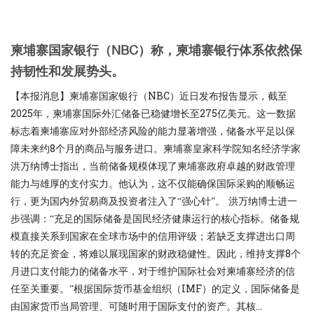
柬埔寨国家银行（NBC）称，柬埔寨银行体系依然保
持韧性和发展势头。
【本报消息】柬埔寨国家银行（NBC）近日发布报告显示，截至
2025年，柬埔寨国际外汇储备已稳健增长至275亿美元。这一数据
标志着柬埔寨应对外部经济风险的能力显著增强，储备水平足以保
障未来约8个月的商品与服务进口。柬埔寨皇家科学院知名经济学家
洪万纳博士指出，当前储备规模体现了柬埔寨政府卓越的财政管理
能力与雄厚的支付实力。他认为，这不仅能确保国际采购的顺畅运
行，更为国内外贸易商及投资者注入了“强心针”。 洪万纳博士进一
步强调：“充足的国际储备是国民经济健康运行的核心指标。储备规
模直接关系到国家在全球市场中的信用评级；若缺乏支撑进出口周
转的充足资金，将难以展现国家的财政稳健性。因此，维持支撑8个
月进口支付能力的储备水平，对于维护国际社会对柬埔寨经济的信
任至关重要。”根据国际货币基金组织（IMF）的定义，国际储备是
由国家货币当局管理、可随时用于国际支付的资产。其核...