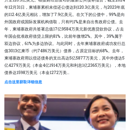
升至120.3亿美元。根据财经部发布的最新公共债务报告，截至2024
年12月31日，柬埔寨累积未偿还公债达到120.3亿美元，与2023年底
的112.4亿美元相比，增加了7.9亿美元。在欠下的公债中，99%是向
外国政府或国际发展机构借取，只有约1%是来自出售政府公债。去
年，柬埔寨政府共签署总值17亿9584万美元新优惠贷款协议，占去
年国会批准政府借贷上限的81%，比前年微增2%。其中，39%属于
双边协议，61%为多边协议。与此同时，去年柬埔寨政府成功发行总
值3013亿柬币（约7486万美元）债券，占原定目标的68%。去年，
柬埔寨政府用以偿还债务的支出高达5亿5877万美元，其中外债达5
亿4279万美元（本金4亿1914万美元和利息1亿2365万美元），本地
债券达1598万美元（本金1272万美...
点击这里获取详细信息