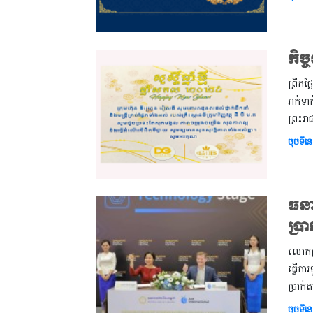
កិច្
ព្រឹកថ
រាក់ទា
ព្រះរា
ចុចទីនេ
ធនា
ប្រ
លោកស្រ
ធ្វើក
ប្រាក
ចុចទីនេ