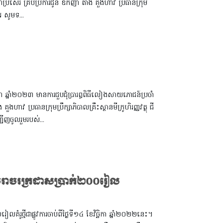
 មហាប្រសើរ គ្រប់ប្រការជូន ឧកញ៉ា តាំង គួងហាវ ប្រធានក្រុម
ារ សូមទ...
ឆ្នាំ២០២៣ មានការជួបជុំប្រារព្ធពិធីលៀងសាយភោជន៍ប្រចាំ
ាវ ប្រធានក្រុមប្រឹក្សាភិបាលគ្រឹះស្ថានមីក្រូហិរញ្ញវត្ថុ ជី
ជើញចូលរួមរបស់...
យចរាចរក្រដាសប្រាក់២០០រៀល
រូថ្មីជាផ្លូវការចាប់ពីថ្ងៃទី១៤ ខែវិច្ឆិកា ឆ្នាំ២០២២នេះ។