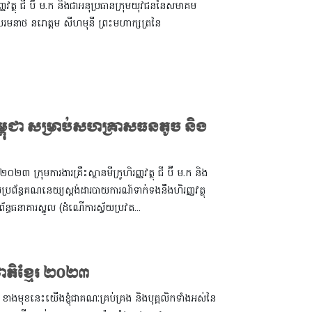
ញវត្ថុ ជី ប៊ី ម.ក និងជាអនុប្រធានក្រុមយុវជននៃសមាគម
រះបរមនាថ នរោត្តម សីហមុនី ព្រះមហាក្សត្រនៃ
ម្ពុជា សម្រាប់សហគ្រាសធនតូច និង
 ក្រុមការងារគ្រឹះស្ថានមីក្រូហិរញ្ញវត្ថុ ជី ប៊ី ម.ក និង
រព័ន្ធគណនេយ្យស្តង់ដារបាយការណ៍ទាក់ទងនឹងហិរញ្ញវត្ថុ
្ធធនាគារស្នូល (ដំណើការស្វ័យប្រវត...
ជាតិខ្មែរ ២០២៣
៣ ខាងមុខនេះយើងខ្ញុំជាគណៈគ្រប់គ្រង និងបុគ្គលិកទាំងអស់នៃ