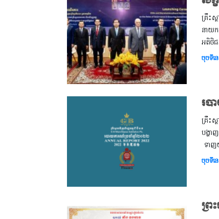
សិក
គ្រឹះស
នាយក ន
អតិថិ
ចុចទីនេ
របា
គ្រឹះស
បង្ហាញ
ទាញយក
ចុចទីនេ
ព្រ