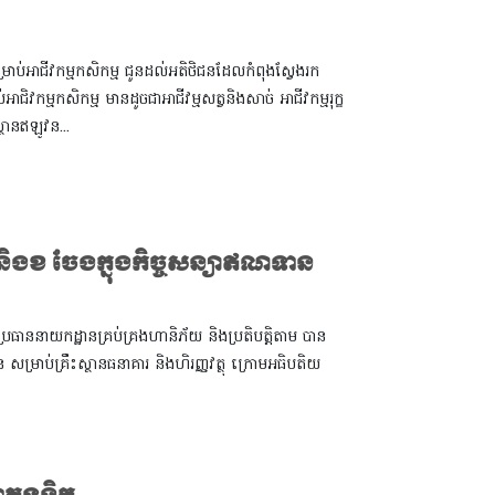
ម្រាប់អាជីវកម្មកសិកម្ម ជូនដល់អតិថិជនដែលកំពុងស្វែងរក
ប់អាជិវកម្មកសិកម្ម មានដូចជាអាជីវម្មសត្វនិងសាច់ អាជីវកម្មរុក្ខ
ថានឥឡូវន...
 និងខ ចែងក្នុងកិច្ចសន្យាឥណទាន
ិងប្រធាននាយកដ្ឋានគ្រប់គ្រងហានិភ័យ និងប្រតិបត្តិតាម បាន
ន សម្រាប់គ្រឹះស្ថានធនាគារ និងហិរញ្ញវត្ថុ ក្រោមអធិបតិយ