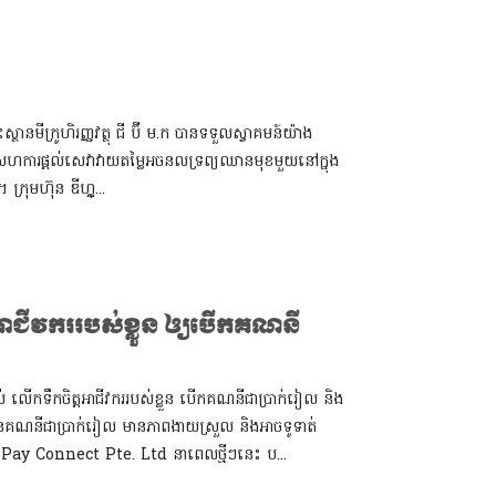
្ថានមីក្រូហិរញ្ញវត្ថុ ជី ប៊ី​ ម.ក បានទទួលស្វាគមន៍យ៉ាង
ហ៊ុនសហការផ្តល់សេវាវាយតម្លៃអចនលទ្រព្យឈានមុខមួយនៅក្នុង
្រុមហ៊ុន ឌីហ្គ្...
តអាជីវកររបស់ខ្លួន ឲ្យបើកគណនី
ស់ លើកទឹកចិត្តអាជីវកររបស់ខ្លួន បើកគណនីជាប្រាក់រៀល និង
ែលមានគណនីជាប្រាក់រៀល មានភាពងាយស្រួល និងអាចទូទាត់
AliPay Connect Pte. Ltd នាពេលថ្មីៗនេះ ប...