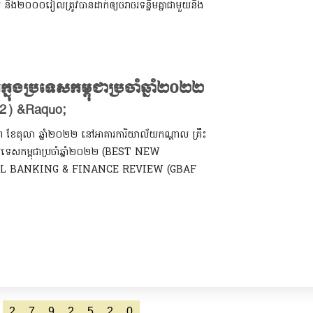
 និង២០០០រៀលត្រូវបានដាក់ឲ្យចរាចរទន្ទឹមគ្នាជាមួយនឹង
ុតក្នុងប្រទេសកម្ពុជាប្រចាំឆ្នាំ២០២២
) &raquo;
ៃទី០៣ ខែតុលា ឆ្នាំ២០២២ នៅអាគារការិយាល័យកណ្តាល គ្រឹះ
ុតក្នុងប្រទេសកម្ពុជាប្រចាំឆ្នាំ២០២២ (BEST NEW
OBAL BANKING & FINANCE REVIEW (GBAF
2
7
9
2
5
2
0