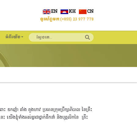
EN
KH
CN
ទូរស័ព្ទមក:
(+855) 23 977 778
អំពីយើង
ំពោះ ឧកញ៉ា តាំង គួងហាវ ប្រធានក្រុមប្រឹក្សាភិបាល នៃគ្រឹះ
ានេះ យើងខ្ញុំទាំងអស់គ្នាជាថ្នាក់ដឹកនាំ និងបុគ្គលិកនៃ គ្រឹះ