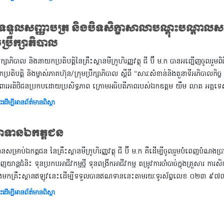
ីទទួលសញ្ញាបត្រ និងបិទសិក្ខាសាលាបណ្តុះបណ្តាលសមា
មប្រឹក្សាភិបាល
្រឹក្សាភិបាល និងនាយកប្រតិបត្តិនៃគ្រឹះស្ថានមីក្រូហិរញ្ញវត្ថុ ជី ប៊ី ម.ក បានអញ្ជើញចូ
ប្រតិបត្តិ និងម្ចាស់ភាគហ៊ុន/ក្រុមប្រឹក្សាភិបាល ស្តីពី “សារៈសំខាន់និងតួនាទីអភិបាលកិច្ច រ
ការពារអតិថិជនប្រកបដោយប្រសិទ្ធភាព ក្រោមអធិបតីភាពរបស់ឯកឧត្តម យឹម លាត អគ្គទេស
ះដើម្បីអានព័ត៌មានពិស្តា
ទានឯកត្តជន
ម្រាប់ឯកត្តជន នៃគ្រឹះស្ថានមីក្រូហិរញ្ញវត្ថុ ជី ប៊ី ម.ក គឺដើម្បីចូលរួមបំពេញបំណងប្រា
ទិញយាន្តជំនិះ ទុនប្រកបអាជីវកម្មថ្មី ទុនពង្រីកអាជីវកម្ម តម្រូវការចាំបាច់ក្នុងគ្រួសារ
ងមកគ្រឹះស្ថានឥឡូវនេះដើម្បីទទួលបានឥណទាននេះតាមរយៈទូរស័ព្ទលេខ ០២៣
ះដើម្បីអានព័ត៌មានពិស្តា