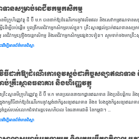
ានសម្រាប់អាជីវកម្មកសិកម្ម
្ថានមីក្រូហិរញ្ញវត្ថុ ជី ប៊ី​ ម.ក បានដាក់ឱ្យដំណើរការនូវផលិតផល និងសេវាកម្មឥណទានស
កម្ចីដើម្បីចាប់ផ្តើម ឬពង្រីក​អាជិវកម្មកសិកម្មរបស់ខ្លួន។ គ្រឹះស្ថានផ្តល់ប្រាក់ឥណទានសម្រា
ម អាជីវកម្មគ្រឿងយន្តកសិកម្ម និងអាជីវកម្មកសិកម្មផ្សេងៗទៀត។ សូមទាក់ទងមកគ្រឹះស្
ះដើម្បីអានព័ត៌មានពិស្តា
មវិធីដាក់ឱ្យដំណើរការនូវស្តង់ដាកិច្ចសន្យាឥណទាន
ាប់គ្រឹះស្ថានធនាគារ និងហិរញ្ញវត្ថុ
្រឹះស្ថានមីក្រូហិរញ្ញវត្ថុ ជី ប៊ី ម.ក មានប្រធាននាយកដ្ឋានឥណទាន និងប្រតិបត្តិការ ន
ក្នុងកម្មវិធីដាក់ឱ្យដំណើរការនូវស្តង់ដាកិច្ចសន្យាឥណទាន និងខ ចែងក្នុងកិច្ចសន្យាឥណទា
្ពង់ខ្ពស់របស់លោកជំទាវអគ្គទេសាភិបាល នៃធនាគារជាតិ នៃកម្ពុជា។ ...
ះដើម្បីអានព័ត៌មានពិស្តា