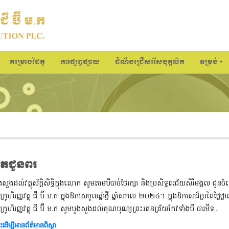
គម្រោងដៃគូ
ការផ្សព្វផ្សាយ
ដំណឹងជ្រើសរើសបុគ្គលិក
ទម្រង់
ិតជូនពរ
សួងដល់វត្ថុស័ក្តិសិទ្ធិក្នុងលោក សូមតាមបីបាច់ថែរក្សា និងប្រសិទ្ធពរជ័យសិរីមង្គល ជូនច
ក្រូហិរញ្ញវត្ថុ ជី ប៊ី ម.ក ក្នុងឱកាសចូលឆ្នាំថ្មី ឆ្នាំសកល​ ២០២៤។ ​ក្នុងឱកាសដ៏ប្រពៃថ្លៃថ្ល
ីក្រូហិរញ្ញវត្ថុ ជី ប៊ី ម.ក សូមបួងសួងដល់គុណបុណ្យព្រះរតនត្រ័យកែវទាំងបី បារមីទ...
ះដើម្បីអានព័ត៌មានពិស្តា