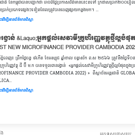
ជាតិ នៃកម្ពុជាបានបញ្ជាក់ថា ចាប់ពីថ្ងៃប្រកាសព័ត៌មាននេះតទៅ ក្រដាសប្រាក់២០០រៀល
សប្រាក់ប្រភេទផ្សេងៗទៀតដែលត្រូវបានចេញផ្សាយកន្លងមក។ ...
ះដើម្បីអានព័ត៌មានពិស្តា
ង្វាន់ &laquo;អ្នកផ្តល់សេវាមីក្រូហិរញ្ញវត្ថុថ្មីល្អបំផ
ST NEW MICROFINANCE PROVIDER CAMBODIA 2022
ីភ្នំពេញ៖ ព្រឹកថ្ងៃចន្ទ ៨កើត ខែអស្សុជ ឆ្នាំខាល ចត្វាស័ក ព.ស ២៥៦៦ ត្រូវនឹងថ្ង
ីក្រូហិរញ្ញវត្ថុ ជី ប៊ី ម.ក បានទទួលពានរង្វាន់ «អ្នកផ្តល់សេវាមីក្រូហិរញ្ញវត្ថុថ្មីល្អបំផ
OFINANCE PROVIDER CAMBODIA 2022) » ពីស្ថាប័នអន្តរជាតិ GL
ICA...
ះដើម្បីអានព័ត៌មានពិស្តា
ើង
អ្នកទស្សនាសរុប: