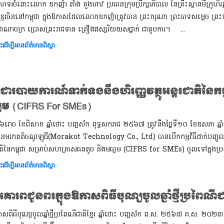
ទរចំពោះលោក ឧកញ៉ា តាំង គួងហាវ ប្រធានក្រុមប្រឹក្សាភិបាល នៃគ្រឹះស្ថានមីក្រូហិរញ្
្ធខ្មែរចិននៅកម្ពុជា ក្នុងឱកាសដែលលោកឧកញ៉ាត្រូវបាន ព្រះករុណា ព្រះបាទសម្តេច ព្
ាជាណាចក្រ ប្រោសព្រះរាជទាន គ្រឿងឥស្សរិយយសថ្នាក់ ជាតូបការ។ ...
ះដើម្បីអានព័ត៌មានពិស្តា
ង់ដារបាយការណ៍ទាក់ទងនឹងហិរញ្ញវត្ថុអន្តរជាតិនៃក
យម (CIFRS For SMEs)
ធ ៦រោច ខែពិសាខ ឆ្នាំថោះ បញ្ចស័ក ពុទ្ធសករាជ ២៥៦៧ ត្រូវនឹងថ្ងៃទី១០ ខែឧសភា ឆ្នាំ២០២៣
ហ៊ុនមរកតតិចណូឡូជី(Morakot Technology Co., Ltd) បានបើកកម្មវិធីដាក់បញ្ចូលប្
ាតិនៃកម្ពុជា សម្រាប់សហគ្រាសធនតូច និងមធ្យម (CIFRS for SMEs) ចូលទៅក្នុងប្រព័ន
ះដើម្បីអានព័ត៌មានពិស្តា
គោរពជូនពរក្នុងឱកាសពិធីបុណ្យចូលឆ្នាំថ្មីប្រពៃណី
កាសពិធីបុណ្យចូលឆ្នាំថ្មីប្រពៃណីជាតិខ្មែរ ឆ្នាំថោះ បញ្ចស័ក ព.ស. ២៥៦៧ គ.ស. ២០២