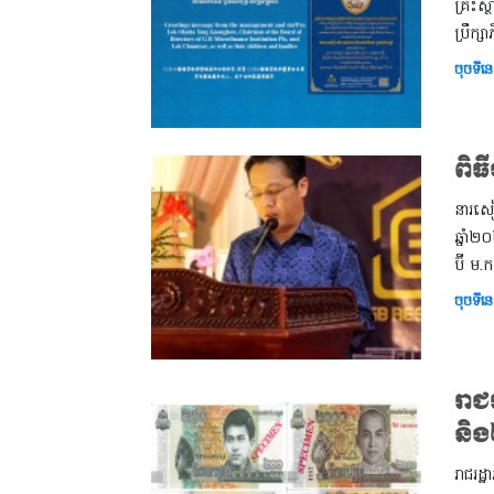
គ្រឹះស
ប្រឹក្
ចុចទីនេ
ពិធ
នារសៀ
ឆ្នាំ២
ប៊ី ម.
ចុចទីនេ
រាជ
និង
រាជរដ្