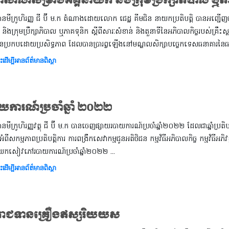
្ខាសាលាសម្រាប់អគ្គនាយក និងក្រុមប្រឹក្សាភិបាល ឬ
្ថានមីក្រូហិរញ្ញ ជី ប៊ី ម.ក តំណាងដោយលោក ជេដ្ឋ គីមជិន នាយកប្រតិបត្តិ បានអញ្ជើញ
ិងក្រុមប្រឹក្សាភិបាល ឬភាគទុនិក ស្តីពីសារៈសំខាន់ និងតួនាទីនៃអភិបាលកិច្ចរបស់គ្រឹះស្ថានធ
ជនប្រកបដោយប្រសិទ្ធភាព ដែលបានប្រារព្វឡើងនៅមណ្ឌលសិក្សាបច្ចេកទេសធនាគារនៃធនាគ
ះដើម្បីអានព័ត៌មានពិស្តា
យការណ៍ប្រចាំឆ្នាំ ២០២២
្ថានមីក្រូហិរញ្ញវត្ថុ ជី ប៊ី ម.ក បានចេញផ្សាយរបាយការណ៍ប្រចាំឆ្នាំ២០២២ ដែលជាឆ្នាំប្
អំពីសកម្មភាពប្រតិបត្តិការ ការពង្រឹកសេវាកម្មជូនអតិថិជន កម្មវិធីអភិបាលកិច្ច កម្មវិ
សៀវភៅរបាយការណ៍ប្រចាំឆ្នាំ២០២២ ...
ះដើម្បីអានព័ត៌មានពិស្តា
ះរាជទានគ្រឿងឥស្សរិយយស