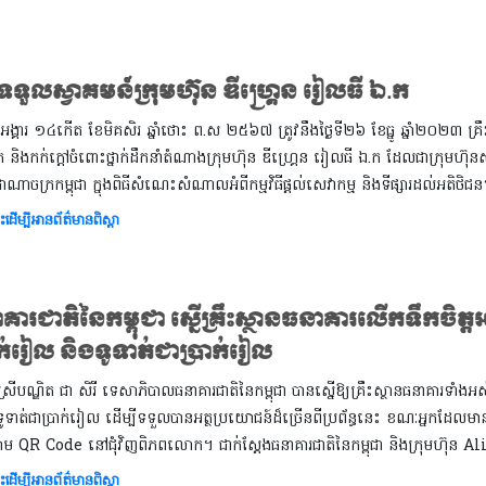
ចទទួលស្វាគមន៍ក្រុមហ៊ុន ឌីហ្គ្រេន រៀលធី ឯ.ក
្ងៃអង្គារ ១៤កើត ខែមិគសិរ ឆ្នាំថោះ ព.ស ២៥៦៧ ត្រូវនឹងថ្ងៃទី២៦​ ខែធ្នូ ឆ្នាំ២០២៣ គ្រឹះស
ក់ និងកក់ក្តៅចំពោះថ្នាក់ដឹកនាំតំណាងក្រុមហ៊ុន ឌីហ្គ្រេន រៀលធី ឯ.ក ដែលជាក្រុម
ជាណាចក្រកម្ពុជា ក្នុងពិធីសំណេះសំណាលអំពីកម្មវិធីផ្តល់សេវាកម្ម និងទីផ្សារដល់អតិថិជន។ ក
ះដើម្បីអានព័ត៌មានពិស្តា
គារជាតិនៃកម្ពុជា ស្នើគ្រឹះស្ថានធនាគារលើកទឹកចិត្
ាក់រៀល និងទូទាត់ជាប្រាក់រៀល
ីបណ្ឌិត ជា សិរី ទេសាភិបាលធនាគារជាតិនៃកម្ពុជា បានស្នើឱ្យគ្រឹះស្ថានធនាគារទាំងអ
ារទូទាត់ជាប្រាក់រៀល ដើម្បីទទួលបានអត្ថប្រយោជន៍ដ៏ច្រើនពីប្រព័ន្ធនេះ ខណៈអ្នកដ
់តាម QR Code នៅជុំវិញពិភពលោក។ ជាក់ស្ដែងធនាគារជាតិនៃកម្ពុជា និងក្រុមហ៊ុន 
ះដើម្បីអានព័ត៌មានពិស្តា