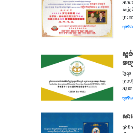
អបអរសា
សម្ព័ន
ព្រះរ
ចុចទីនេ
ស្ត
មធ្
ថ្ងៃពុ
ក្រុម
អន្តរជ
ចុចទីនេ
សារ
ក្នុងឱ