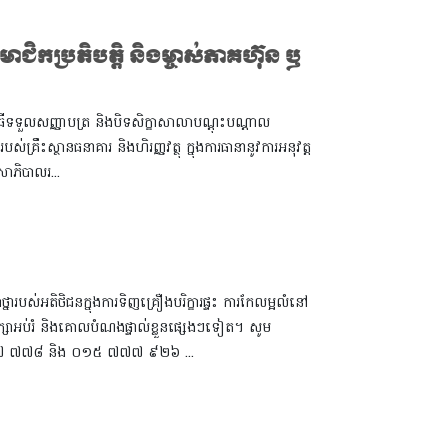
ជិកប្រតិបត្តិ និងម្ចាស់ភាគហ៊ុន ឫ
លរួមពិធីទទួលសញ្ញាបត្រ និងបិទសិក្ខាសាលាបណ្តុះបណ្តាល
បស់គ្រឹះស្ថានធនាគារ និងហិរញ្ញវត្ថុ ក្នុងការធានានូវការអនុវត្ត
ាភិបាលរ...
ថ្នារបស់អតិថិជនក្នុងការទិញគ្រឿងបរិក្ខារផ្ទះ ការកែលម្អលំនៅ
 ការសិក្សាអប់រំ និងគោលបំណងផ្ទាល់ខ្លួនផ្សេងៗទៀត។ សូម
 ៩៧៧ ៧៧៨ និង ០១៥ ៧៧៧ ៩២៦ ...