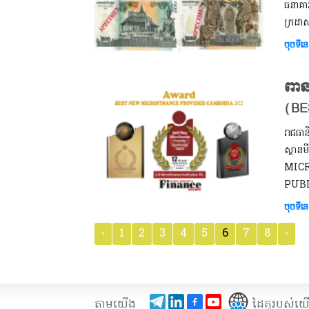
ធនាគារ
ក្រដា
ចុចទីនេ
ពានរ
(BE
រាជធាន
ស្ថានម
MICR
PUBL
ចុចទីនេ
‹
1
2
3
4
5
6
7
8
›
តាមយើង
ដៃគូរបស់យ