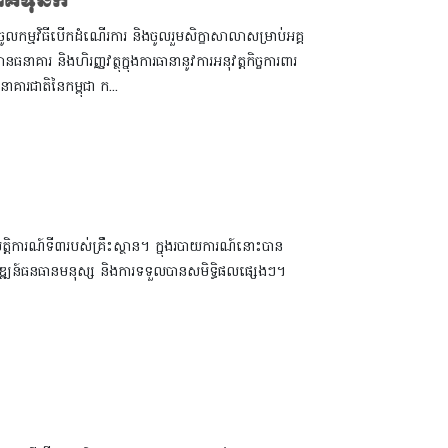
ភាគទុនិក
ចូលកម្មវិធីបើកដំណើរការ និងចូលរួមសិក្ខាសាលាសម្រាប់អគ្គ
នាគារ និងហិរញ្ញវត្ថុក្នុងការធានានូវការអនុវត្តកិច្ចការពារ
ារជាតិនៃកម្ពុជា ក...
រតិបតិ្តការណ៍ទី៣របស់គ្រឹះស្ថាន។ ក្នុងរបាយការណ៍នោះបាន
ធីអភិវឌ្ឍន៍ធនធានមនុស្ស និងការទទួលបានសមិទ្ធិផលផ្សេងៗ។