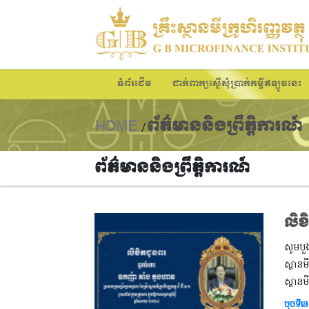
ទំព័រដើម
ដាក់ពាក្សស្នើសុំប្រាក់កម្ចីឥឡូវនេះ
HOME
ព័ត៌មាននិងព្រឹត្តិការណ៍
/
ព័ត៌មាននិងព្រឹត្តិការណ៍
លិខ
សូមបួង
ស្ថានមី
ស្ថានម
ចុចទីនេ