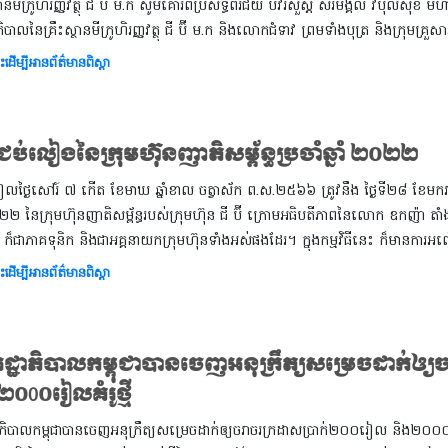
្ថានមីក្រូហិរញ្ញវត្ថុ ជី ប៊ី ម.ក សូមគោរពប្រសិទ្ធពរជ័យ បវរសួស្តី សិរិមង្គល វិបុលសុខ
សាភិបាលនៃគ្រឹះស្ថានមីក្រូហិរញ្ញវត្ថុ ជី ប៊ី ម.ក និងលោកជំទាវ ព្រមទាំងបុត្រ និងក្រុមគ្រួស
ះដើម្បីអានព័ត៌មានពិស្តា
ីជប់លៀងនៃក្រុមហ៊ុនញាតិសម្ព័ន្ធប្រចាំឆ្នាំ ២០២២
លថ្ងៃសៅរ៍ ៧ កើត ខែមាឃ ឆ្នាំខាល ចត្វាស័ក ព.ស.២៥៦៦ ត្រូវនឹង ថ្ងៃទី២៨ ខែមករា 
០២២ នៃក្រុមហ៊ុនញាតិសម្ព័ន្ធរបស់ក្រុមហ៊ុន ជី ប៊ី ក្រោមអធិបតីភាពនៃលោក ឧកញ៉ា តាំង គួងហ
ក ក៏ជាភាគទុនិក និងជាអគ្គនាយកក្រុមហ៊ុនទាំងអស់ផងដែរ។ ក្នុងកម្មវិធីនេះ ក៏មានការអញ្
ះដើម្បីអានព័ត៌មានពិស្តា
រដ្ឋាភិបាលកម្ពុជាបានចេញអនុក្រឹត្យសម្រេចដាក់ឲ្
២០0០រៀលគំរូថ្មី
ឋាភិបាលកម្ពុជាបានចេញអនុក្រឹត្យសម្រេចដាក់ឲ្យចរាចរក្រដាសប្រាក់២០០រៀល និង២០០០រៀលគំ