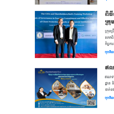
ពិធ
ក្រុ
ក្រុមប
សមាជិក
កិច្ច
ចុចទីនេ
ឥណ
ឥណទានស
ដ្ឋាន 
ទាក់ទ
ចុចទីនេ