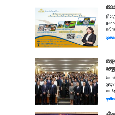
ឥណទ
គ្រឹះស
ប្រាក់
កសិកម្
ចុចទីនេ
កម្
សម្រ
តំណាងគ
ចូលរួម
ភាពដ៏ខ
ចុចទីនេ