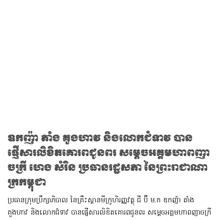
ឧកញ៉ា តាំង គួងហាវ និងលោកជំទាវ បាន
ផ្ញើសារលិខិតគោរពជូនពរ សម្ដេចអគ្គមហាពញា
ចក្រី ហេង សំរិន ប្រធានរដ្ឋសភា នៃព្រះរាជាណា
ក្រកម្ពុជា
ប្រធានក្រុមប្រឹក្សាភិបាល នៃគ្រឹះស្ថានមីក្រូហិរញ្ញវត្ថុ ជី ប៊ី ម.ក ឧកញ៉ា តាំង
គួងហាវ និងលោកជំទាវ បានផ្ញើសារលិខិតគោរពជូនពរ សម្ដេចអគ្គមហាពញាចក្រី