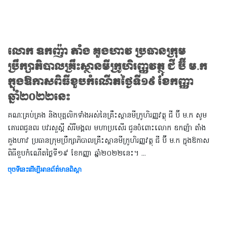
លោក ឧកញ៉ា តាំង គួងហាវ ប្រធានក្រុម
ប្រឹក្សាភិបាលគ្រឹះស្ថានមីក្រូហិរញ្ញវត្ថុ ជី ប៊ី ម.ក
ក្នុងឱកាសពិធីខួបកំណើតថ្ងៃទី១៩ ខែកញ្ញា
ឆ្នាំ២០២២នេះ
គណៈគ្រប់គ្រង និងបុគ្គលិកទាំងអស់នៃគ្រឹះស្ថានមីក្រូហិរញ្ញវត្ថុ ជី ប៊ី ម.ក សូម
គោរពជូនពរ បវរសួស្ដី សិរីមង្គល មហាប្រសើរ ជូនចំពោះលោក ឧកញ៉ា តាំង
គួងហាវ ប្រធានក្រុមប្រឹក្សាភិបាលគ្រឹះស្ថានមីក្រូហិរញ្ញវត្ថុ ជី ប៊ី ម.ក ក្នុងឱកាស
ពិធីខួបកំណើតថ្ងៃទី១៩ ខែកញ្ញា ឆ្នាំ២០២២នេះ។ ...
ចុចទីនេះដើម្បីអានព័ត៌មានពិស្តា