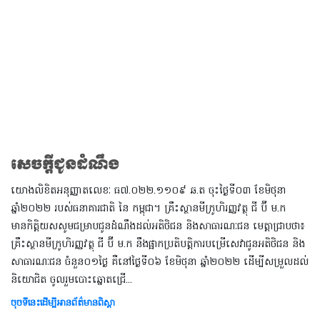
សេចក្ដីជូនដំណឹង
យោងលិខិតអនុញ្ញាតលេខៈ ធ៧.០២២.១១០៩ ឆ.ត ចុះថ្ងៃទី០៣ ខែមិថុនា
ឆ្នាំ២០២២ របស់ធនាគារជាតិ នៃ កម្ពុជា។ គ្រឹះស្ថានមីក្រូហិរញ្ញវត្ថុ ជី ប៊ី ម.ក
មានកិតិ្តយសសូមជម្រាបជូនដំណឹងដល់អតិថិជន និងសាធារណៈជន មេត្តាជ្រាបថា៖
គ្រឹះស្ថានមីក្រូហិរញ្ញវត្ថុ ជី ប៊ី ម.ក នឹងផ្អាកប្រតិបត្តិការបម្រើសេវាជូនអតិថិជន និង
សាធារណៈជន ចំនួន០១ថ្ងៃ គឺនៅថ្ងៃទី០៦ ខែមិថុនា ឆ្នាំ២០២២ ដើម្បីសម្រួលដល់
និយោជិត ចូលរួមបោះឆ្នោតជ្រើ...
ចុចទីនេះដើម្បីអានព័ត៌មានពិស្តា