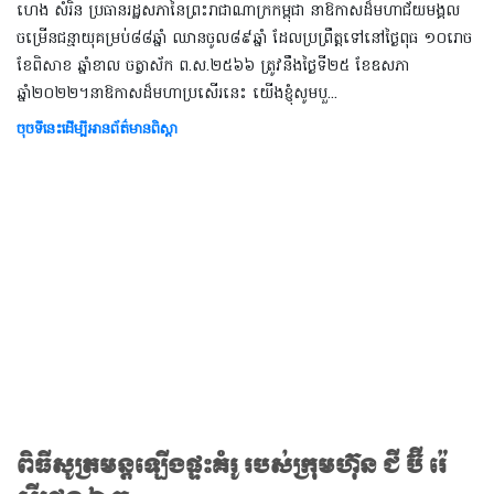
ហេង សំរិន ប្រធានរដ្ឋសភានៃព្រះរាជាណាក្រកម្ពុជា នាឱកាសដ៏មហាជ័យមង្គល
ចម្រើនជន្មាយុគម្រប់៨៨ឆ្នាំ ឈានចូល៨៩ឆ្នាំ ដែលប្រព្រឹត្តទៅនៅថ្ងៃពុធ ១០រោច
ខែពិសាខ ឆ្នាំខាល ចត្វាស័ក ព.ស.២៥៦៦ ត្រូវនឹងថ្ងៃទី២៥ ខែឧសភា
ឆ្នាំ២០២២។នាឱកាសដ៏មហាប្រសើរនេះ យើងខ្ញុំសូមបួ...
ចុចទីនេះដើម្បីអានព័ត៌មានពិស្តា
ពិធីសូត្រមន្តឡើងផ្ទះគំរូ របស់ក្រុមហ៊ុន ជី ប៊ី រ៉េ