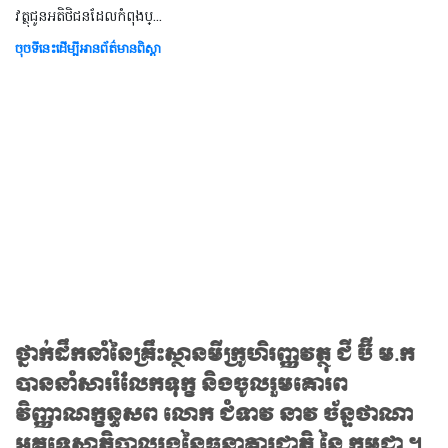
វត្ថុជូនអតិថិជនដែលកំពុងប្...
ចុចទីនេះដើម្បីអានព័ត៌មានពិស្តា
ថ្នាក់ដឹកនាំនៃគ្រឹះស្ថានមីក្រូហិរញ្ញវត្ថុ ជី ប៊ី ម.ក
បាននាំសាររំលែកទុក្ខ និងចូលរួមគោរព
វិញ្ញាណក្ខន្ធសព លោក ជំទាវ នាវ ច័ន្ទថាណា
អគ្គទេសាភិបាលរងនៃធនាគារជាតិ នៃ កម្ពុជា ។