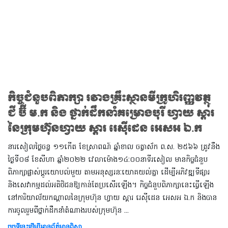
កិច្ចជំនួបពិភាក្សា រវាងគ្រឹះស្ថានមីក្រូហិរញ្ញវត្ថុ
ជី ប៊ី ម.ក និង ថ្នាក់ដឹកនាំគម្រោងបុរី ហ្វាយ ស្តារ
នៃក្រុមហ៊ុនហ្វាយ ស្តារ រេស៊ីដេន អេសអ ឯ.ក
នារសៀលថ្ងៃចន្ទ ១១កើត ខែស្រាពណ៍ ឆ្នាំខាល ចត្វាស័ក ព.ស. ២៥៦៦ ត្រូវនឹង
ថ្ងៃទី០៨ ខែសីហា ឆ្នាំ២០២២ វេលាម៉ោង១៤:០០នាទីរសៀល មានកិច្ចជំនួប
ពិភាក្សាផ្លាស់ប្តូរយោបល់មួយ តាមអនុស្សរនៈយោគយល់គ្នា ដើម្បីអភិវឌ្ឍទីផ្សារ
និងសេវាកម្មដល់អតិថិជនឱ្យកាន់តែប្រសើរឡើង។ កិច្ចជំនួបពិភាក្សានេះធ្វើឡើង
នៅការិយាល័យកណ្តាលនៃក្រុមហ៊ុន ហ្វាយ ស្តារ រេស៊ីដេន អេសអ ឯ.ក និងបាន
ការចូលរួមពីថ្នាក់ដឹកនាំតំណាងរបស់ក្រុមហ៊ុន ...
ចុចទីនេះដើម្បីអានព័ត៌មានពិស្តា