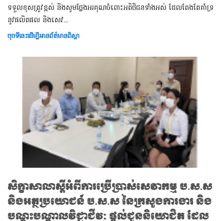
ទទួលខុសត្រូវខ្ពស់ និងសូមថ្លែងអរគុណចំពោះអតិថិជនទាំងអស់ ដែលតែងតែគាំទ្រ
នូវផលិតផល និងសេវ...
ចុចទីនេះដើម្បីអានព័ត៌មានពិស្តា
សិក្ខាសាលាស្តីអំពីការប្រើប្រាស់សេវាកម្ម ប.ស.ស
និងអត្ថប្រយោជន៍ ប.ស.ស នៃក្រសួងការងារ និង
បណ្តុះបណ្តាលវិជ្ជាជីវៈ ផ្ដល់ជូននិយោជិត ដែល