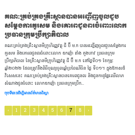
គណៈគ្រប់គ្រងគ្រឹះស្ថានបានអញ្ជើញចូលជួប
សម្តែងការគួរសម និងគោរពជូនពរចំពោះលោក
ប្រធានក្រុមប្រឹក្សាភិបាល
គណៈគ្រប់គ្រងគ្រឹះស្ថានមីក្រូហិរញ្ញវត្ថុ ជី ប៊ី ម.ក បានអញ្ជើញចូលជួបសម្តែងការ
គួរសម និងគោរពជូនពរចំពោះលោក ឧកញ៉ា តាំង គួងហាវ ប្រធានក្រុម
ប្រឹក្សាភិបាល នៃគ្រឹះស្ថានមីក្រូហិរញ្ញវត្ថុ ជី ប៊ី ម.ក នៅថ្ងៃទី០១ ខែកុម្ភៈ
ឆ្នាំ២០២២ ដែលត្រូវនឹងពិធីបុណ្យចូលឆ្នាំប្រពៃណីចិន ថ្ងៃ ទី០១។ ក្នុងឱកាសដ៏
វិសេសនេះ គណៈគ្រប់គ្រងគ្រឹះស្ថានបានគោរពជូនពរ និងជូនកាដូផ្លែឈើលាភ
សំណាងជូនចំពោះ លោកឧកញ៉ា ប្រធានក្រុមប្រឹក...
ចុចទីនេះដើម្បីអានព័ត៌មានពិស្តា
‹
1
2
3
4
5
6
7
8
›