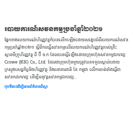
របាយការណ៍សវនកម្មប្រចាំឆ្នាំ២០២១
ផ្នែកខាងរបាយការណ៍ហិរញ្ញវត្ថុក៏បានលើកឡើងដោយសង្ខេបអំពីរបាយការណ៍សវន
កម្មប្រចាំឆ្នាំ២០២១ ស្តីពីការធ្វើសវនកម្មលើរបាយការណ៍ហិរញ្ញវត្ថុរបស់គ្រឹះ
ស្ថានមីក្រូហិរញ្ញវត្ថុ ជី ប៊ី ម.ក ដែលបានធ្វើឡើងដោយក្រុមហ៊ុនសវនកម្មឯករាជ្យ
Crowe (KH) Co., Ltd. ដែលជាក្រុមហ៊ុនមួយត្រូវបានទទួលស្គាល់ដោយ
ក្រសួងសេដ្ឋកិច្ចនិងហិរញ្ញវត្ថុ និងធនាគារជាតិ នៃ កម្ពុជា លើការចាត់តាំងធ្វើជា
សវនករឯករាជ្យ ដើម្បីអនុវត្តសវនកម្មឯករាជ្យ...
ចុចទីនេះដើម្បីអានព័ត៌មានពិស្តា