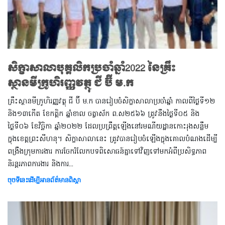
សិក្ខាសាលាបុគ្គលិកប្រចាំឆ្នាំ2022 នៃគ្រឹះ
ស្ថានមីក្រូហិរញ្ញវត្ថុ ជី ប៊ី ម.ក
គ្រឹះស្ថានមីក្រូហិរញ្ញវត្ថុ ជី ប៊ី ម.ក បានរៀបចំសិក្ខាសាលាប្រចាំឆ្នាំ កាលពីថ្ងៃទី១២
និង១៣កើត ខែកត្តិក ឆ្នាំខាល ចត្វាស័ក ព.ស២៥៦៦ ត្រូវនឹងថ្ងៃទី០៥ និង
ថ្ងៃទី០៦ ខែវិច្ឆិកា ឆ្នាំ២០២២ ដែលប្រព្រឹត្តឡើងនៅរមណីយដ្ឋានកោះរុងសន្លឹម
ក្នុងខេត្តព្រះសីហនុ។ សិក្ខាសាលានេះ ត្រូវបានរៀបចំឡើងក្នុងគោលបំណងដើម្បី
ពង្រឹងក្រុមការងារ ការចែករំលែកបទពិសោធន៍គ្នាទៅវិញទៅមកអំពីប្រសិទ្ធភាព
និរន្តរភាពការងារ និងការ...
ចុចទីនេះដើម្បីអានព័ត៌មានពិស្តា