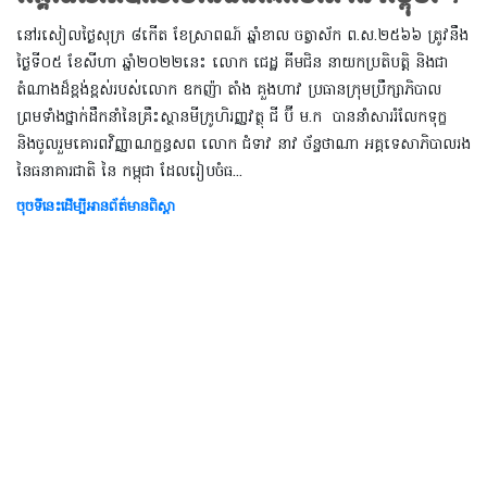
នៅរសៀលថ្ងៃសុក្រ ៨កើត ខែស្រាពណ៍ ឆ្នាំខាល ចត្វាស័ក ព.ស.២៥៦៦ ត្រូវនឹង
ថ្ងៃទី០៥ ខែសីហា ឆ្នាំ២០២២នេះ លោក ជេដ្ឋ គីមជិន នាយកប្រតិបត្តិ និងជា
តំណាងដ៏ខ្ពង់ខ្ពស់របស់លោក ឧកញ៉ា តាំង គួងហាវ ប្រធានក្រុមប្រឹក្សាភិបាល
ព្រមទាំងថ្នាក់ដឹកនាំនៃគ្រឹះស្ថានមីក្រូហិរញ្ញវត្ថុ ជី ប៊ី ម.ក បាននាំសាររំលែកទុក្ខ
និងចូលរួមគោរពវិញ្ញាណក្ខន្ធសព លោក ជំទាវ នាវ ច័ន្ទថាណា អគ្គទេសាភិបាលរង
នៃធនាគារជាតិ នៃ កម្ពុជា ដែលរៀបចំធ...
ចុចទីនេះដើម្បីអានព័ត៌មានពិស្តា