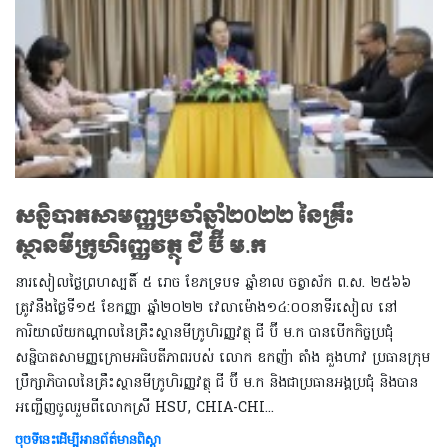
សន្និបាតសាមញ្ញប្រចាំឆ្នាំ២០២២ នៃគ្រឹះ
ស្ថានមីក្រូហិរញ្ញវត្ថុ ជី ប៊ី ម.ក
នារសៀលថ្ងៃព្រហស្បតិ៍ ៥ រោច ខែភទ្របទ ឆ្នាំខាល ចត្វាស័ក ព.ស. ២៥៦៦
ត្រូវនឹងថ្ងៃទី១៥ ខែកញ្ញា ឆ្នាំ២០២២ វេលាម៉ោង១៤:០០នាទីរសៀល នៅ
ការិយាល័យកណ្តាលនៃគ្រឹះស្ថានមីក្រូហិរញ្ញវត្ថុ ជី ប៊ី ម.ក បានបើកកិច្ចប្រជុំ
សន្និបាតសាមញ្ញក្រោមអធិបតីភាពរបស់ លោក ឧកញ៉ា តាំង គួងហាវ ប្រធានក្រុម
ប្រឹក្សាភិបាលនៃគ្រឹះស្ថានមីក្រូហិរញ្ញវត្ថុ ជី ប៊ី ម.ក និងជាប្រធានអង្គប្រជុំ និងបាន
អញ្ជើញចូលរួមពីលោកស្រី HSU, CHIA-CHI...
ចុចទីនេះដើម្បីអានព័ត៌មានពិស្តា