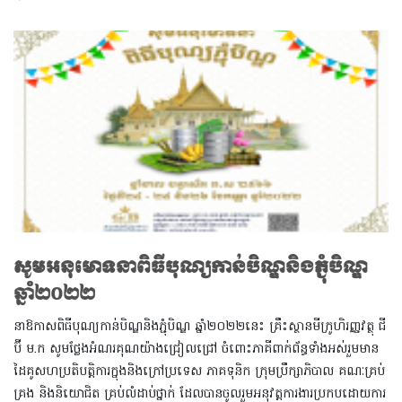
សូមអនុមោទនាពិធីបុណ្យកាន់បិណ្ឌនិងភ្ជុំបិណ្ឌ
ឆ្នាំ២០២២
នាឱកាសពិធីបុណ្យកាន់បិណ្ឌនិងភ្ជុំបិណ្ឌ ឆ្នាំ២០២២នេះ គ្រឹះស្ថានមីក្រូហិរញ្ញវត្ថុ ជី
ប៊ី ម.ក សូមថ្លែងអំណរគុណយ៉ាងជ្រៀលជ្រៅ ចំពោះភាគីពាក់ព័ន្ធទាំងអស់រួមមាន
ដៃគូសហប្រតិបត្តិការក្នុងនិងក្រៅប្រទេស ភាគទុនិក ក្រុមប្រឹក្សាភិបាល គណៈគ្រប់
គ្រង និងនិយោជិត គ្រប់លំដាប់ថ្នាក់ ដែលបានចូលរួមអនុវត្ដការងារប្រកបដោយការ