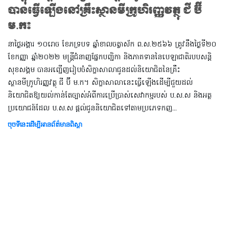
បានធ្វើឡើងនៅគ្រឹះស្ថានមីក្រូហិរញ្ញវត្ថុ ជី ប៊ី
ម.ក៖
នាថ្ងៃអង្គារ ១០រោច ខែភទ្របទ ឆ្នាំខាលចត្វាស័ក ព.ស.២៥៦៦ ត្រូវនឹងថ្ងៃទី២០
ខែកញ្ញា ឆ្នាំ២០២២ មន្ត្រីជំនាញផ្នែកបញ្ជិកា និងភាគទាននៃបេឡាជាតិរបបសន្តិ
សុខសង្គម បានអញ្ជើញរៀបចំសិក្ខាសាលាជូនដល់និយោជិតនៃគ្រឹះ
ស្ថានមីក្រូហិរញ្ញវត្ថុ ជី ប៊ី ម.ក។ សិក្ខាសាលានេះធ្វើឡើងដើម្បីជួយដល់
និយោជិតឱ្យយល់កាន់តែច្បាស់អំពីការប្រើប្រាស់សេវាកម្មរបស់ ប.ស.ស និងអត្ថ
ប្រយោជន៍ដែល ប.ស.ស ផ្ដល់ជូននិយោជិតទៅតាមប្រភេទកញ...
ចុចទីនេះដើម្បីអានព័ត៌មានពិស្តា