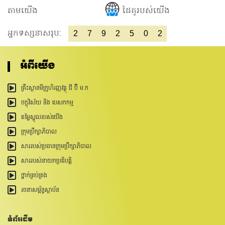
តាមយើង
ដៃគូរបស់យើង
អ្នកទស្សនាសរុប:
2
7
9
2
5
0
2
អំពីយើង
គ្រឹះស្ថានមីក្រូហិរញ្ញវត្ថុ ជី ប៊ី ម.ក
ចក្ខុវិស័យ និង បេសកកម្ម
តម្លៃស្នូលរបស់យើង
ក្រុមប្រឹក្សាភិបាល
សាររបស់ប្រធានក្រុមប្រឹក្សាភិបាល
សាររបស់នាយកប្រតិបត្តិ
ថ្នាក់គ្រប់គ្រង
រចនាសម្ព័ន្ធ​ស្ថាប័ន
ទំព័រដើម