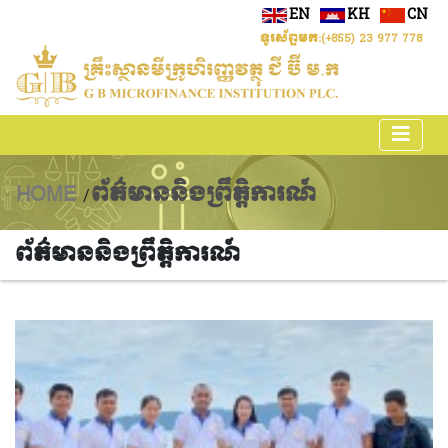
EN
KH
CN
ទូរស័ព្ទមក:
(+855) 23 977 778
HOME
ព័ត៌មាននិងព្រឹត្តិការណ៍
/
ព័ត៌មាននិងព្រឹត្តិការណ៍