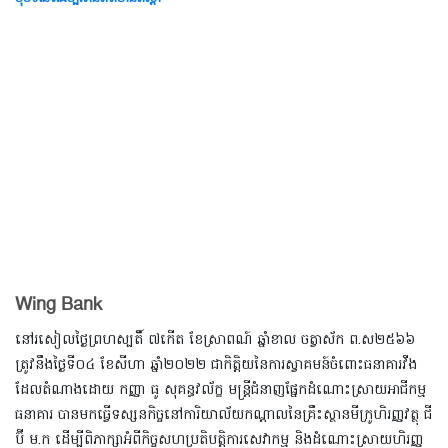
Wing Bank
នៅរសៀលថ្ងៃព្រហស្បតិ៍ ៧កើត ខែស្រាពណ៍ ឆ្នាំខាល ចត្វាស័ក ព.ស២៥៦៦
ត្រូវនឹងថ្ងៃទី០៤ ខែសីហា ឆ្នាំ២០២២ ជាកិត្តិយនៃការស្វាគមន៍ចំពោះធនាគារវីង
ដែលតំណាងដោយ កញ្ញា ធូ សុគន្ធវល័ក្ខ មន្ត្រីជំនាញផ្នែកដំណោះស្រាយអាជីកម្ម
ធនាគារ បានមកធ្វើទស្សនកិច្ចនៅការិយាល័យកណ្តាលនៃគ្រឹះស្ថានមីក្រូហិរញ្ញវត្ថុ ជី
ប៊ី ម.ក ដើម្បីពិភាក្សាអំពីកិច្ចសហប្រតិបត្តិការសេវាកម្ម និងដំណោះស្រាយហិរញ្ញ