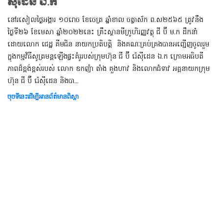
ស៊ីដេន ឯ.ក
នៅរសៀលថ្ងៃអង្គារ ១០រោច ខែចេត្រ ឆ្នាំខាល ចត្វាស័ក ព.ស២៥៦៥ ត្រូវនឹង
ថ្ងៃទី២៦ ខែមេសា ឆ្នាំ២០២២នេះ គ្រឹះស្ថានមីក្រូហិរញ្ញវត្ថុ ជី ប៊ី ម.ក ដឹកនាំ
ដោយលោក ជេដ្ឋ គីមជិន នាយកប្រតិបត្តិ និងគណៈគ្រប់គ្រងបានអញ្ជើញចូលរួម
ក្នុងកម្មវិធីសូត្រមន្តឡើងផ្ទះគំរូរបស់ក្រុមហ៊ុន ជី ប៊ី រ៉េស៊ីដេន ឯ.ក ក្រោមអធិបតី
ភាពដ៏ខ្ពង់ខ្ពស់របស់ លោក ឧកញ៉ា តាំង គួងហាវ និងលោកជំទាវ អគ្គនាយកក្រុម
ហ៊ុន ជី ប៊ី រ៉េស៊ីដេន និងបា...
ចុចទីនេះដើម្បីអានព័ត៌មានពិស្តា