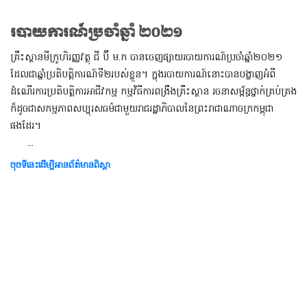
របាយការណ៍ប្រចាំឆ្នាំ ២០២១
គ្រឹះស្ថានមីក្រូហិរញ្ញវត្ថុ ជី ប៊ី ម.ក បានចេញផ្សាយរបាយការណ៍ប្រចាំឆ្នាំ២០២១
ដែលជាឆ្នាំប្រតិបតិ្តការណ៍ទី២របស់ខ្លួន។ ក្នុងរបាយការណ៍នោះបានបង្ហាញអំពី
ដំណើរការប្រតិបត្តិការអាជីវកម្ម កម្មវិធីការពង្រឹងគ្រឹះស្ថាន រចនាសម្ព័ន្ធថ្នាក់គ្រប់គ្រង
ក៏ដូចជាសកម្មភាពសប្បុរសធម៌ជាមួយរាជរដ្ឋាភិបាលនៃព្រះរាជាណាចក្រកម្ពុជា
ផងដែរ។
...
ចុចទីនេះដើម្បីអានព័ត៌មានពិស្តា