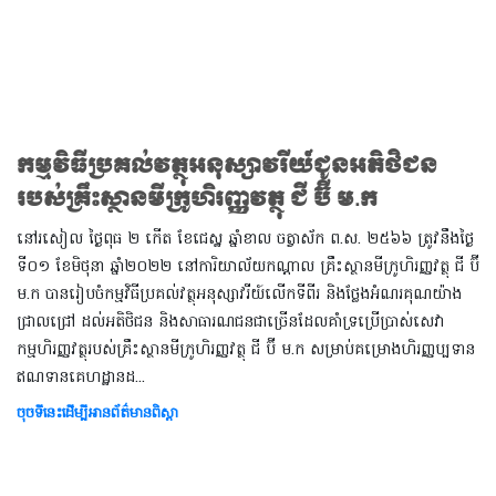
កម្មវិធីប្រគល់វត្ថុអនុស្សាវរីយ៍ជូនអតិថិជន
របស់គ្រឹះស្ថានមីក្រូហិរញ្ញវត្ថុ ជី ប៊ី ម.ក
នៅរសៀល ថ្ងៃ​ពុធ ២ កើត ខែជេស្ឋ ឆ្នាំខាល ចត្វាស័ក ព.ស. ២៥៦៦ ត្រូវនឹងថ្ងៃ​
ទី០១ ខែមិថុនា ឆ្នាំ២០២២ នៅការិយាល័យកណ្តាល គ្រឹះស្ថានមីក្រូហិរញ្ញវត្ថុ ជី ប៊ី
ម.ក បានរៀបចំកម្មវិធីប្រគល់វត្ថុអនុស្សាវរីយ៍លើកទីពីរ និងថ្លែងអំណរគុណយ៉ាង
ជ្រាលជ្រៅ ដល់អតិថិជន និងសាធារណជនជាច្រើនដែលគាំទ្រប្រើប្រាស់សេវា
កម្មហិរញ្ញវត្ថុរបស់គ្រឹះស្ថានមីក្រូហិរញ្ញវត្ថុ ជី ប៊ី ម.ក សម្រាប់គម្រោងហិរញ្ញប្បទាន
ឥណទានគេហដ្ឋានដ...
ចុចទីនេះដើម្បីអានព័ត៌មានពិស្តា