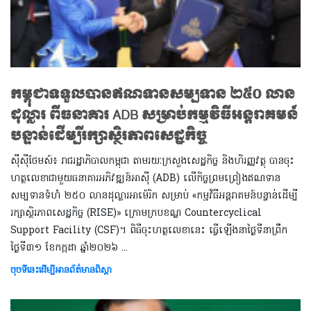
កម្ពុជាទទួលបានឥណទានសម្បទាន ២៥០ លាន
ដុល្លារ ពីធនាគារ ADB សម្រាប់កម្មវិធីអន្តរាគមន៍
បន្ទាន់ដើម្បីរក្សាស្ថិរភាពសេដ្ឋកិច្ច
ស៊ីស៊ីថែមស៍៖ រាជរដ្ឋាភិបាលកម្ពុជា តាមរយៈក្រសួងសេដ្ឋកិច្ច និងហិរញ្ញវត្ថុ បានចុះ
ហត្ថលេខាជាមួយធនាគារអភិវឌ្ឍន៍អាស៊ី (ADB) លើកិច្ចព្រមព្រៀងឥណទាន
សម្បទានទំហំ ២៥០ លានដុល្លារអាម៉េរិក សម្រាប់ «កម្មវិធីអន្តរាគមន៍បន្ទាន់ដើម្បី
រក្សាស្ថិរភាពសេដ្ឋកិច្ច (RISE)» ក្រោមក្របខណ្ឌ Countercyclical
Support Facility (CSF)។ ពិធីចុះហត្ថលេខានេះ ធ្វើឡើងនាថ្ងៃទីនាព្រឹក
ថ្ងៃទី៣១ ខែកក្កដា ឆ្នាំ២០២៦ ​​​​​​​​​​...
ចុចទីនេះដើម្បីអានព័ត៌មានពិស្តា