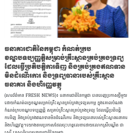
ធនាគារជាតិនៃកម្ពុជា កំណត់ក្រប
ខណ្ឌបទប្បញ្ញត្តិសម្រាប់គ្រឹះស្ថានគ្រប់គ្រងទ្រព្យ
ដែលធ្វើប្រតិបត្តិការទិញ និងគ្រប់គ្រងឥណទាន
មិនដំណើរការ និងទ្រព្យធានារបស់គ្រឹះស្ថាន
ធនាគារ និងហិរញ្ញវត្ថុ
(សារព័ត៌មាន FRESH NEWS)៖ ធនាគារជាតិនៃកម្ពុជា បានចេញប្រកាសថ្មីមួយ
ដោយកំណត់លក្ខខណ្ឌសម្រាប់គ្រឹះស្ថានគ្រប់គ្រងទ្រព្យសកម្ម ក្នុងគោលបំណង
កំណត់ក្របខណ្ឌបទប្បញ្ញត្តិ សម្រាប់គ្រឹះស្ថានគ្រប់គ្រងទ្រព្យ ដែលធ្វើប្រតិបត្តិ
ការទិញ និងគ្រប់គ្រងឥណទានមិនដំណើរការ និងទ្រព្យធានារបស់គ្រឹះស្ថានធនាគារ
និងហិរញ្ញវត្ថុ។យោងតាមប្រកាសដែលចុះហត្ថលេខាដោយលោកស្រីបណ្ឌិត ជា
សេរី ទេសាភិបាលធនាគារជាតិនៃកម្ពុជា ​​​​​...