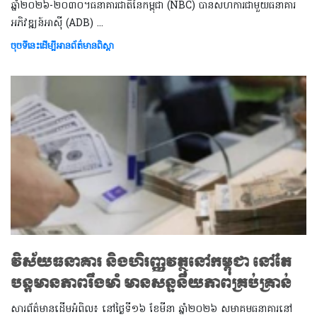
ឆ្នាំ២០២៦-២០៣០។ធនាគារជាតិនៃកម្ពុជា (NBC) បានសហការជាមួយធនាគារ
អភិវឌ្ឍន៍អាស៊ី (ADB) ​​​​​​​​​​​​​​...
ចុចទីនេះដើម្បីអានព័ត៌មានពិស្តា
វិស័យធនាគារ និងហិរញ្ញវត្ថុនៅកម្ពុជា នៅតែ
បន្តមានភាពរឹងមាំ មានសន្ទនីយភាពគ្រប់គ្រាន់
សារព័ត៌មានដើមអំពិល៖ នៅថ្ងៃទី១៦ ខែមីនា ឆ្នាំ២០២៦ សមាគមធនាគារនៅ