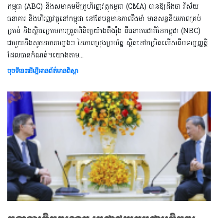
កម្ពុជា (ABC) និងសមាគមមីក្រូហិរញ្ញវត្ថុកម្ពុជា (CMA) បានឱ្យដឹងថា វិស័យ
ធនាគារ និងហិរញ្ញវត្ថុនៅកម្ពុជា នៅតែបន្តមានភាពរឹងមាំ មានសន្ទនីយភាពគ្រប់
គ្រាន់ និងស្ថិតក្រោមការត្រួតពិនិត្យយ៉ាងតឹងរ៉ឹង ពីធនាគារជាតិនៃកម្ពុជា (NBC)
ជាមួយនឹងសូចនាករចម្បងៗ នៃភាពប្រុងប្រយ័ត្ន ស្ថិតនៅកម្រិតលើសពីបទប្បញ្ញត្តិ
ដែលបានកំណត់។យោងតាម​​​​​​​​​​​...
ចុចទីនេះដើម្បីអានព័ត៌មានពិស្តា