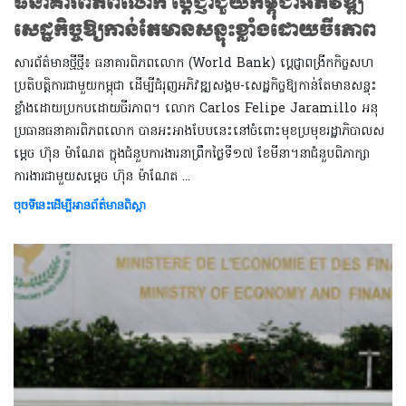
ធនាគារពិភពលោក ប្តេជ្ញាជួយកម្ពុជាអភិវឌ្ឍ
សេដ្ឋកិច្ចឱ្យកាន់តែមានសន្ទុះខ្លាំងដោយចីរភាព
សារព័ត៌មានថ្មីថ្មី៖​ ធនាគារពិភពលោក (World Bank) ប្តេជ្ញាពង្រីកកិច្ចសហ
ប្រតិបត្តិការជាមួយកម្ពុជា ដើម្បីជំរុញអភិវឌ្ឍសង្គម-សេដ្ឋកិច្ចឱ្យកាន់តែមានសន្ទុះ
ខ្លាំងដោយប្រកបដោយចីរភាព។ លោក Carlos Felipe Jaramillo អនុ
ប្រធានធនាគារពិភពលោក បានអះអាងបែបនេះនៅចំពោះមុខប្រមុខរដ្ឋាភិបាលស
ម្តេច ហ៊ុន ម៉ាណែត ក្នុងជំនួបការងារនាព្រឹកថ្ងៃទី១៧ ខែមីនា។​នាជំនួបពិភាក្សា
ការងារជាមួយសម្តេច ហ៊ុន ម៉ាណែត ​​​​​​​​​​​...
ចុចទីនេះដើម្បីអានព័ត៌មានពិស្តា