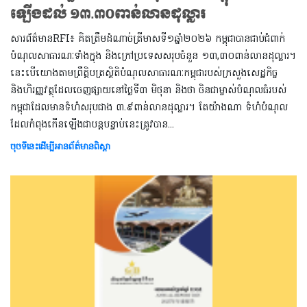
ឡើងដល់ ១៣.៣០ពាន់លានដុល្លារ
សារព័ត៌មានRFI៖ គិតត្រឹមដំណាច់ត្រីមាសទី១ឆ្នាំ២០២៦ កម្ពុជាបានជាប់ជំពាក់
បំណុលសាធារណៈទាំងក្នុង និងក្រៅប្រទេសសរុបចំនួន ១៣,៣០ពាន់លានដុល្លារ។
នេះបើយោងតាមព្រឹត្តិបត្រសិ្ថតិបំណុលសាធារណៈកម្ពុជារបស់ក្រសួងសេដ្ឋកិច្ច
និងហិរញ្ញវត្ថុដែលចេញផ្សាយនៅថ្ងៃទី៣ មិថុនា និងថា ចិនជាម្ចាស់បំណុលធំរបស់
កម្ពុជាដែលមានទំហំសរុបជាង ៣.៩ពាន់លានដុល្លារ។ តែយ៉ាងណា ទំហំបំណុល
ដែលកំពុងកើនឡើងជាបន្តបន្ទាប់នេះត្រូវបាន​​​​...
ចុចទីនេះដើម្បីអានព័ត៌មានពិស្តា