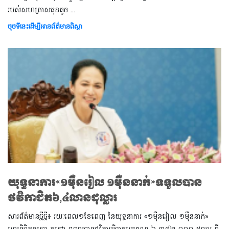
របស់សហគ្រាសធុនតូច ​​​​​​​...
ចុចទីនេះដើម្បីអានព័ត៌មានពិស្តា
យុទ្ធនាការ«១ម៉ឺនរៀល ១ម៉ឺននាក់»ទទួលបាន
ថវិកាជិត៦,៤លានដុល្លារ
សារព័ត៌មានថ្មីថ្មី៖ រយៈពេល១ខែពេញ នៃយុទ្ធនាការ «១ម៉ឺនរៀល ១ម៉ឺននាក់»