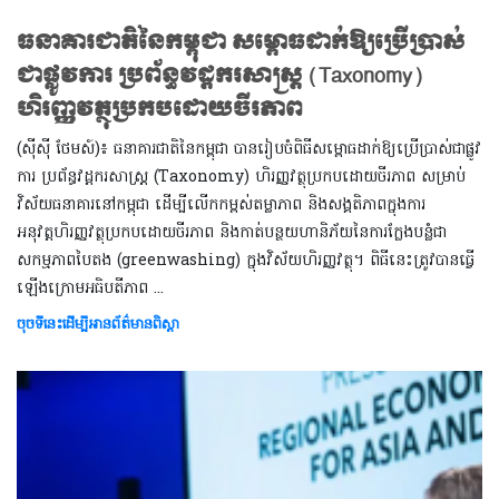
ធនាគារជាតិនៃកម្ពុជា សម្ពោធដាក់ឱ្យប្រើប្រាស់
ជាផ្លូវការ ប្រព័ន្ធវដ្តករសាស្ត្រ (Taxonomy)
ហិរញ្ញវត្ថុប្រកបដោយចីរភាព
(ស៊ីស៊ី ថែមស៍)៖ ធនាគារជាតិនៃកម្ពុជា បានរៀបចំពិធីសម្ពោធដាក់ឱ្យប្រើប្រាស់ជាផ្លូវ
ការ ប្រព័ន្ធវដ្តករសាស្ត្រ (Taxonomy) ហិរញ្ញវត្ថុប្រកបដោយចីរភាព សម្រាប់
វិស័យធនាគារនៅកម្ពុជា ដើម្បីលើកកម្ពស់តម្លាភាព និងសង្គតិភាពក្នុងការ
អនុវត្តហិរញ្ញវត្ថុប្រកបដោយចីរភាព និងកាត់បន្ថយហានិភ័យនៃការក្លែងបន្លំជា
សកម្មភាពបៃតង (greenwashing) ក្នុងវិស័យហិរញ្ញវត្ថុ។ ពិធីនេះត្រូវបានធ្វើ
ឡើងក្រោមអធិបតីភាព ​​​​​​​...
ចុចទីនេះដើម្បីអានព័ត៌មានពិស្តា