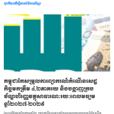
ចុចទីនេះដើម្បីអានព័ត៌មានពិស្តា
កម្ពុជាកែសម្រួលការព្យាករណ៍កំណើនសេដ្ឋ
កិច្ចមកត្រឹម ៤,២ភាគរយ និងបង្ហាញក្រប
ខ័ណ្ឌហិរញ្ញវត្ថុសាធារណៈរយៈពេលមធ្យម
ឆ្នាំ២០២៧-២០២៩
(សារព័ត៌មានខ្មែរថាមស៍)៖ រាជរដ្ឋាភិបាលបានកែសម្រួលការព្យាករណ៍កំណើន