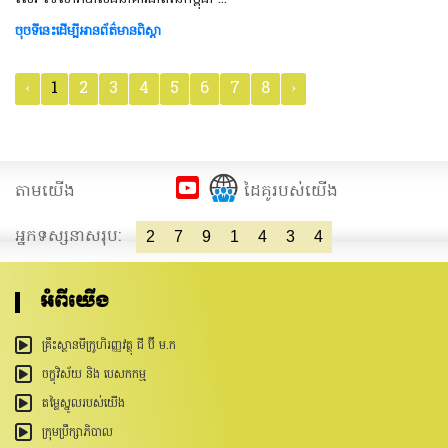
ចុចទីនេះដើម្បីអានព័ត៌មានពិស្តា
‹
1
2
3
4
5
6
7
8
›
តាមយើង
ដៃគូរបស់យើង
អ្នកទស្សនាសរុប:
2
7
9
1
4
3
4
អំពីយើង
គ្រឹះស្ថានមីក្រូហិរញ្ញវត្ថុ ជី ប៊ី ម.ក
ចក្ខុវិស័យ និង បេសកកម្ម
តម្លៃស្នូលរបស់យើង
ក្រុមប្រឹក្សាភិបាល