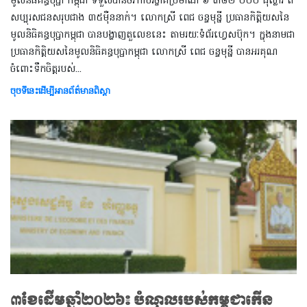
មូលនិធិគន្ធបុប្ផា កម្ពុជា ទទួលបានថវិកាបរិច្ចាគប្រមាណ ៦ ៣៨២ ០០០ ដុល្លារ ពី
សប្បុរសជនសរុបជាង ៣៥ម៉ឺននាក់។ លោកស្រី ពេជ ចន្ទមុន្នី ប្រធានកិត្តិយសនៃ
មូលនិធិគន្ធបុប្ផាកម្ពុជា បាន​បង្ហាញតួលេខនេះ តាមរយៈទំព័រហ្វេសប៊ុក។ ក្នុងនាមជា
ប្រធានកិត្តិយសនៃមូលនិធិគន្ធបុប្ផាកម្ពុជា លោកស្រី ពេជ ចន្ទមុន្នី បានអរគុណ
ចំពោះទឹកចិត្តរបស់​​​...
ចុចទីនេះដើម្បីអានព័ត៌មានពិស្តា
៣ខែដើមឆ្នាំ២០២៦៖ បំណុលរបស់កម្ពុជាកើន