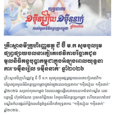
គ្រឹះស្ថានមីក្រូហិរញ្ញវត្ថុ ជី ប៊ី ម.ក សូមចូលរួម
ផ្សព្វផ្សាយចលនាកៀរគរថវិកាបរិច្ចាគជូន
មូលនិធិគន្ធបុប្ផាកម្ពុជាក្នុងអំឡុងពេលយុទ្ធនា
ការ“១ម៉ឺនរៀល ១ម៉ឺននាក់” ឆ្នាំ២០២៦
គ្រឹះស្ថានមីក្រូហិរញ្ញវត្ថុ ជី ប៊ី ម.ក សូមចូលរួមផ្សព្វផ្សាយចលនាកៀរគរថវិកា
បរិច្ចាគជូនមូលនិធិគន្ធបុប្ផាកម្ពុជាក្នុងអំឡុងពេលយុទ្ធនាការ“១ម៉ឺនរៀល ១ម៉ឺននាក់”
ឆ្នាំ២០២៦ សម្រាប់កុមារកម្ពុជា ដែលបានផ្តួចផ្តើមដោយលោកជំទាវបណ្ឌិត ពេជ
ចន្ទមុន្នី ហ៊ុនម៉ាណែត ប្រធានកិត្តិយស នៃមូលនិធិគន្ធបុប្ផាកម្ពុជា ហើយលោកជំទាវ
បណ្ឌិតក៏បានផ្តល់កិត្តិយសដ៏ខ្ពង់ខ្ពស់ដឹកនាំយុទ្ធនាការ “១ម៉ឺនរៀល ១ម៉ឺននាក់”
ឆ្នាំ២០២៦...