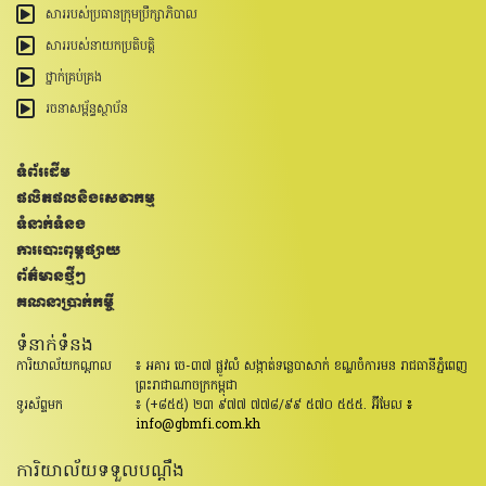
សាររបស់ប្រធានក្រុមប្រឹក្សាភិបាល
សាររបស់នាយកប្រតិបត្តិ
ថ្នាក់គ្រប់គ្រង
រចនាសម្ព័ន្ធ​ស្ថាប័ន
ទំព័រដើម
ផលិតផលនិងសេវាកម្ម
ទំនាក់ទំនង
ការបោះពុម្ពផ្សាយ
ព័ត៌មានថ្មីៗ
គណនាប្រាក់កម្ចី
ទំនាក់ទំនង
ការិយាល័យកណ្តាល
៖ អគារ ចេ-៣៧ ផ្លូវលំ សង្កាត់ទន្លេបាសាក់ ខណ្ឌចំការមន រាជធានីភ្នំពេញ
ព្រះរាជាណាចក្រកម្ពុជា
ទូរស័ព្ទមក
៖ (+៨៥៥) ២៣ ៩៧៧ ៧៧៨/៩៩ ៥៧០ ៥៥៥. អ៊ីមែល
៖
info@gbmfi.com.kh
ការិយាល័យទទួលបណ្តឹង