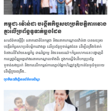
កម្ពុជា-រវ៉ាន់ដា បង្កើតកិច្ចសហប្រតិបត្តិការរវាង
គ្នាលើប្រព័ន្ធទូទាត់ឆ្លងដែន
សារព័ត៌មានថ្មីថ្មី៖ ធនាគារជាតិនៃកម្ពុជា និងធនាគារកណ្តាលរវ៉ាន់ដា បានសម្រេច
បង្កើតកិច្ចសហប្រតិបត្តិការរវាងគ្នា លើប្រព័ន្ធទូទាត់ឆ្លងដែន ដើម្បីពង្រឹងទំនាក់
ទំនងលើវិស័យសេដ្ឋកិច្ច ពាណិជ្ជកម្ម និងទេសចរណ៍។កិច្ចសហការនេះបង្ហាញពី
ការប្តេជ្ញាចិត្តរួមគ្នារវាងធនាគារកណ្តាលទាំងពីរ ក្នុងការធ្វើទំនើបកម្មប្រព័ន្ធ
ទូទាត់សងប្រាក់ និងការលើកកម្ពស់ការតភ្ជាប់ផ្នែកហិរញ្ញវត្ថុឱ្យកាន់តែទូលំទូលាយ
ដើម្បីជួយពង្រឹង...
ចុចទីនេះដើម្បីអានព័ត៌មានពិស្តា