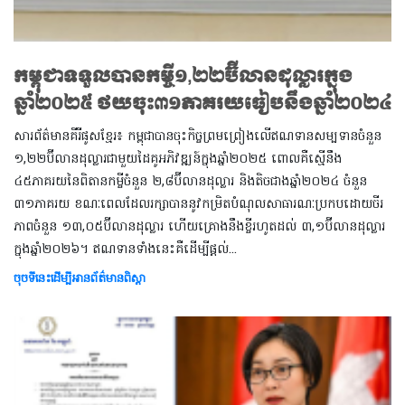
កម្ពុជាទទួលបានកម្ចី១,២២ប៊ីលានដុល្លារក្នុង
ឆ្នាំ២០២៥ ថយចុះ៣១ភាគរយធៀបនឹងឆ្នាំ២០២៤
សារព័ត៌មានគីរីផូសខ្មែរ៖​ កម្ពុជាបានចុះកិច្ចព្រមព្រៀងលើឥណទានសម្បទានចំនួន
១,២២ប៊ីលានដុល្លារជាមួយដៃគូអភិវឌ្ឍន៍ក្នុងឆ្នាំ២០២៥ ពោលគឺស្មើនឹង
៤៥ភាគរយនៃពិតានកម្ចីចំនួន ២,៨ប៊ីលានដុល្លារ និងតិចជាងឆ្នាំ២០២៤ ចំនួន
៣១ភាគរយ ខណៈពេលដែលរក្សាបាននូវកម្រិតបំណុលសាធារណៈប្រកបដោយចីរ
ភាពចំនួន ១៣,០៥ប៊ីលានដុល្លារ ហើយគ្រោងនឹងខ្ចីរហូតដល់ ៣,១ប៊ីលានដុល្លារ
ក្នុងឆ្នាំ២០២៦។ ឥណទានទាំងនេះគឺដើម្បីផ្តល់​​​​​​​​​​...
ចុចទីនេះដើម្បីអានព័ត៌មានពិស្តា