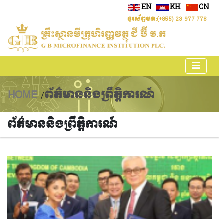
EN
KH
CN
ទូរស័ព្ទមក:
(+855) 23 977 778
HOME
ព័ត៌មាននិងព្រឹត្តិការណ៍
/
ព័ត៌មាននិងព្រឹត្តិការណ៍