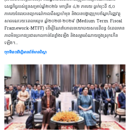
សេដ្ឋកិច្ចរបស់ខ្លួនសម្រាប់ឆ្នាំ២០២៦ មកត្រឹម ៤,២ ភាគរយ ធ្លាក់ចុះពី ៥,០
ភាគរយដែលបានព្យាករណ៍កាលពីសប្តាហ៍មុន និងបានបង្ហាញក្របខ័ណ្ឌហិរញ្ញវត្ថុ
សាធារណៈរយៈពេលមធ្យម ឆ្នាំ២០២៧-២០២៩ (Medium Term Fiscal
Framework-MTFF) ដើម្បីណែនាំគោលនយោបាយសារពើពន្ធ ចំពេលមាន
ភាពមិនប្រាកដប្រជាសកលកាន់តែខ្លាំងឡើង និងសម្ពាធចំណាយក្នុងស្រុកកើន
ឡើង។​​...
ចុចទីនេះដើម្បីអានព័ត៌មានពិស្តា