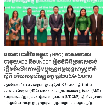
ធនាគារជាតិនៃកម្ពុជា (NBC) បានសហការ
ជាមួយADB និងUNCDF រៀបចំពិធីប្រកាសចាប់
ផ្តើមដំណើរការធ្វើបច្ចុប្បន្នកម្មយុទ្ធសាស្រ្តជាតិ
ស្តីពី បរិយាបន្នហិរញ្ញវត្ថុ ឆ្នាំ២០២៦-២០៣០
ទីភ្នាក់ងារសារព័ត៌មានជាតិកម្ពុជា៖ ភ្នំពេញថ្ងៃទី២៤ ខែមេសា ឆ្នាំ ២០២៦–
ធនាគារជាតិនៃកម្ពុជា (NBC) បានសហការជាមួយធនាគារអភិវឌ្ឍន៍អាស៊ី (ADB)
និងមូលនិធិអភិវឌ្ឍន៍មូលធនអង្គការសហប្រជាជាតិ (UNCDF) រៀបចំពិធីប្រកាស
ចាប់ផ្តើមដំណើរការធ្វើបច្ចុប្បន្នកម្មយុទ្ធសាស្រ្តជាតិស្តីពី បរិយាបន្នហិរញ្ញវត្ថុ