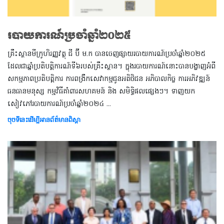
របាយការណ៍ប្រចាំឆ្នាំ២០២៥
គ្រឹះស្ថានមីក្រូហិរញ្ញវត្ថុ ជី ប៊ី ម.ក បានចេញផ្សាយរបាយការណ៍ប្រចាំឆ្នាំ២០២៥
ដែលជាឆ្នាំប្រតិបតិ្តការណ៍ទី៦របស់គ្រឹះស្ថាន។ ក្នុងរបាយការណ៍នោះបានបង្ហាញអំពី
សកម្មភាពប្រតិបត្តិការ ការពង្រឹកសេវាកម្មជូនអតិថិជន អភិបាលកិច្ច ការអភិវឌ្ឍន៍
ធនធានមនុស្ស កម្មវិធីគាំពារសហគមន៍ និង សមិទ្ធិផលផ្សេងៗ។ ទាញយក
សៀវភៅរបាយការណ៍ប្រចាំឆ្នាំ២០២៤ ...
ចុចទីនេះដើម្បីអានព័ត៌មានពិស្តា