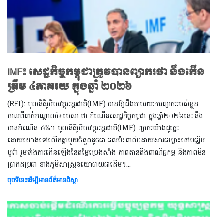
IMF៖ សេដ្ឋកិច្ចកម្ពុជាត្រូវបានព្យាករថា នឹងកើន
ត្រឹម ៤ភាគរយ ក្នុងឆ្នាំ ២០២៦
(RFI): មូលនិធិរូបិយវត្ថុអន្តរជាតិ(IMF) បានឱ្យដឹងតាមរយៈការព្យាកររបស់ខ្លួន
កាលពីពាក់កណ្តាលខែមេសា ថា កំណើនសេដ្ឋកិច្ចកម្ពុជា ក្នុងឆ្នាំ២០២៦នេះនឹង
មានកំណើន ៤%។ មូលនិធិរូបិយវត្ថុអន្តរជាតិ(IMF) ព្យាករយ៉ាងដូច្នេះ
ដោយយោងទៅលើកត្តាមួយចំនួនដូចជា ផលប៉ះពាល់ដោយសារជម្លោះនៅមជ្ឈិម
បូព៌ា រួមទាំងការកើនឡើងនៃតម្លៃប្រេងសាំង ភាពតានតឹងពាណិជ្ជកម្ម និងភាពមិន
ប្រាកដប្រជា ខាងភូមិសាស្ត្រនយោបាយជាដើម។​​​​​​​...
ចុចទីនេះដើម្បីអានព័ត៌មានពិស្តា