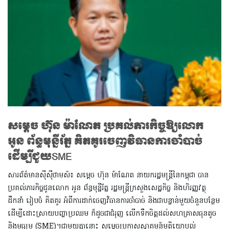
សម្តេច ហ៊ុន ម៉ាណែត ប្រគល់ភារកិច្ចឱ្យលោក
អូន ព័ន្ធមុន្នីរ័ត្ន គិតគូរចេញវិធានការចាំបាច់
ដើម្បីជួយSME
សារព័ត៌មានស៊ីស៊ីថាមស៍៖ សម្តេច ហ៊ុន ម៉ាណែត នាយករដ្ឋមន្ត្រីនៃកម្ពុជា បាន
ប្រគល់ភារកិច្ចជូនលោក អូន ព័ន្ធមុន្នីរ័ត្ន រដ្ឋមន្ត្រីក្រសួងសេដ្ឋកិច្ច និងហិរញ្ញវត្ថុ
ដឹកនាំ រៀបចំ គិតគូរ អំពីការដាក់ចេញវិធានការចាំបាច់ និងជាបន្ទាន់មួយចំនួនបន្ថែម
ដើម្បីដោះស្រាយបញ្ហាប្រឈម ក៏ដូចជាជំរុញ លើកទឹកចិត្តដល់សហគ្រាសធុនតូច
និងមធ្យម (SME)។ជាមួយគ្នានោះ សម្តេចប្រកាសស្វាគមន៍មតិយោបល់